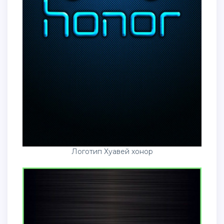
Логотип Хуавей хонор