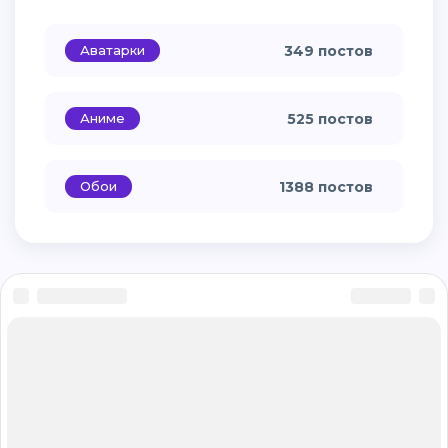
Аватарки
349 постов
Аниме
525 постов
Обои
1388 постов