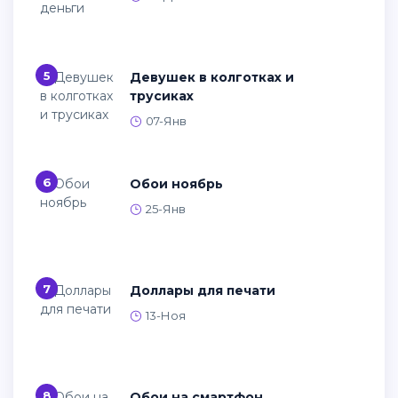
5
Девушек в колготках и
трусиках
07-Янв
6
Обои ноябрь
25-Янв
7
Доллары для печати
13-Ноя
8
Обои на смартфон