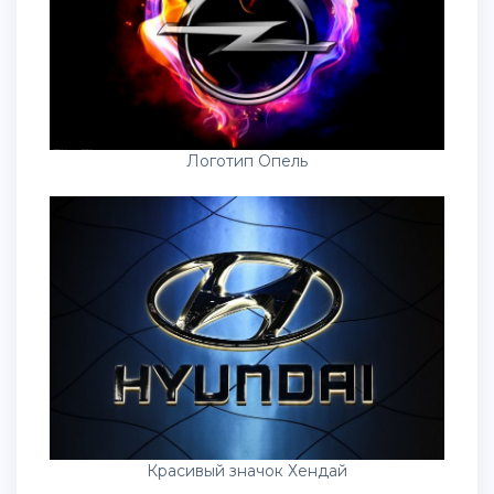
Логотип Опель
Красивый значок Хендай