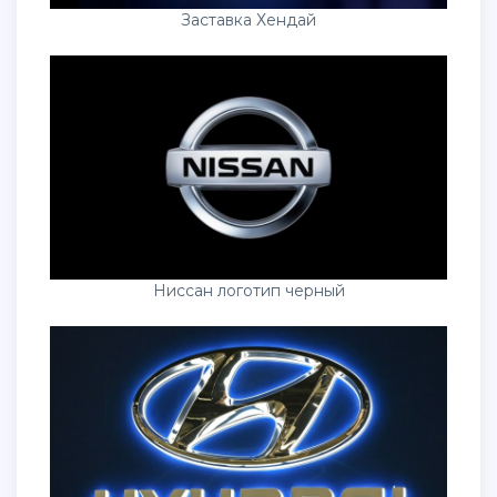
Заставка Хендай
Ниссан логотип черный