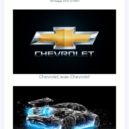
Фодд логотип
Chevrolet знак Chevrolet