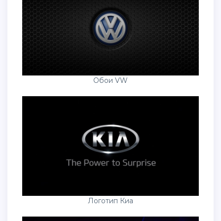
Обои VW
Логотип Киа