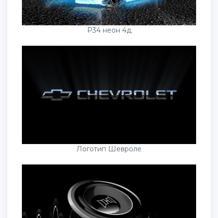
Р34 неон 4д
Логотип Шевроле