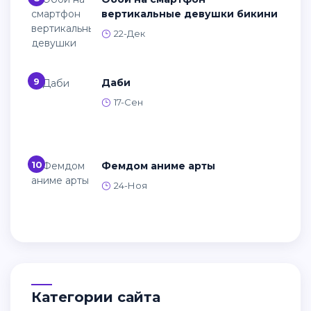
вертикальные девушки бикини
22-Дек
9
Даби
17-Сен
10
Фемдом аниме арты
24-Ноя
Категории сайта