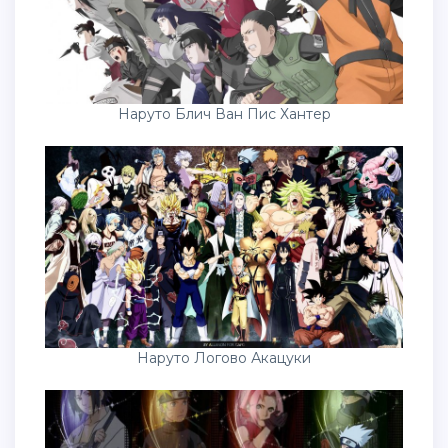
Наруто Блич Ван Пис Хантер
Наруто Логово Акацуки