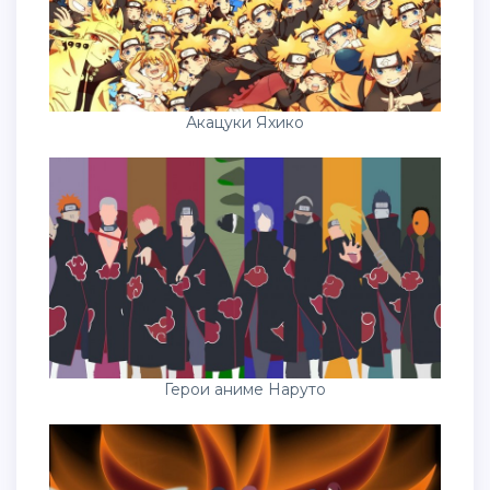
Акацуки Яхико
Герои аниме Наруто