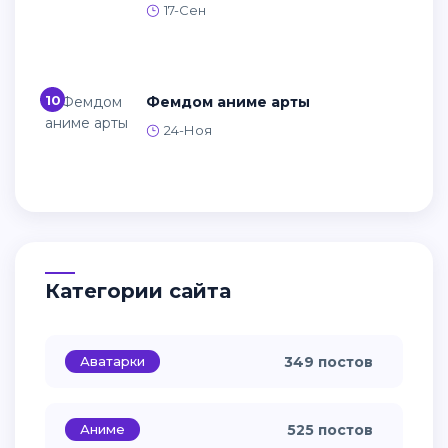
17-Сен
10
Фемдом аниме арты
24-Ноя
Категории сайта
Аватарки
349 постов
Аниме
525 постов