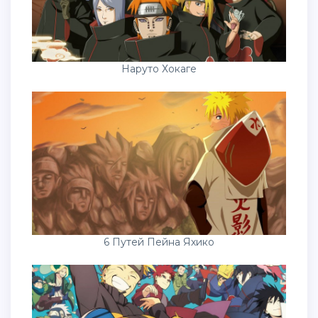
Наруто Хокаге
6 Путей Пейна Яхико