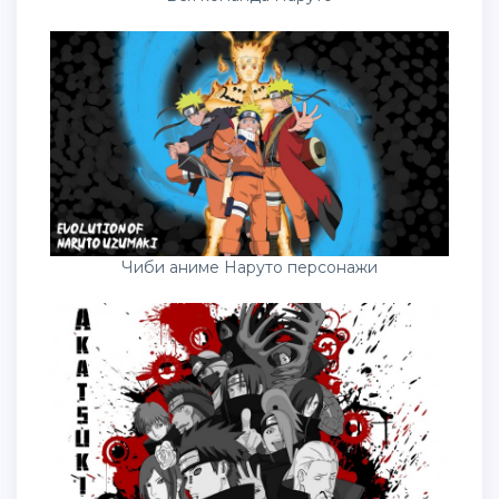
Чиби аниме Наруто персонажи