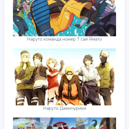
Наруто команда номер 7 сай Ямато
Наруто Джинчурики