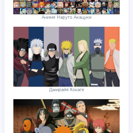
Аниме Наруто Акацуки
Джирайя Хокаге