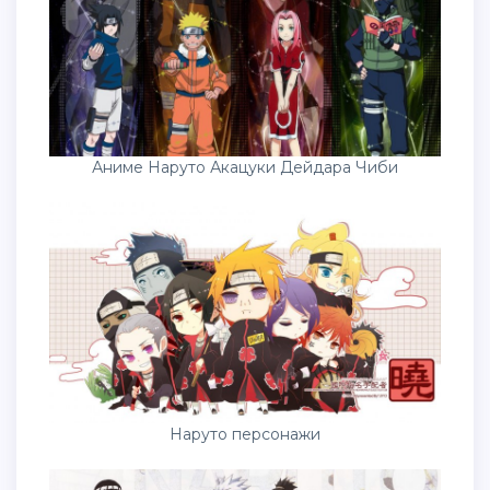
Аниме Наруто Акацуки Дейдара Чиби
Наруто персонажи