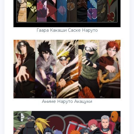
Гаара Какаши Саске Наруто
Аниме Наруто Акацуки