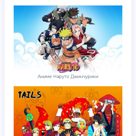
Аниме Наруто Джинчурики