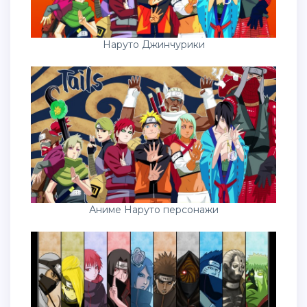
Наруто Джинчурики
Аниме Наруто персонажи