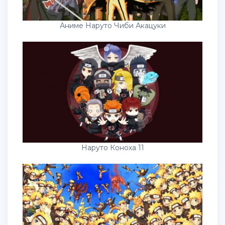
Аниме Наруто Чиби Акацуки
Наруто Коноха 11