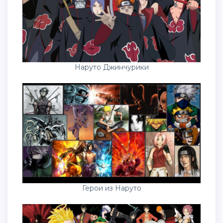
Наруто Джинчурики
Герои из Наруто