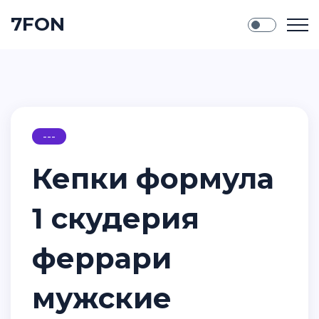
7FON
---
Кепки формула
1 скудерия
феррари
мужские