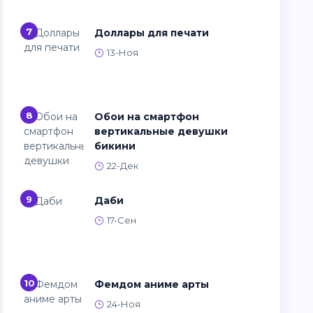
7
Доллары для печати
13-Ноя
8
Обои на смартфон
вертикальные девушки
бикини
22-Дек
9
Даби
17-Сен
10
Фемдом аниме арты
24-Ноя