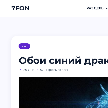
7FON
РАЗДЕЛЫ
---
Обои синий дра
25-Янв
578 Просмотров