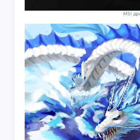
MSI др