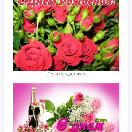
Лола гулдасталар