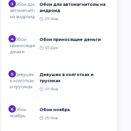
3
Обои для автомагнитолы на
андроид
07-Янв
4
Обои приносящие деньги
07-Дек
5
Девушек в колготках и
трусиках
07-Янв
6
Обои ноябрь
25-Янв