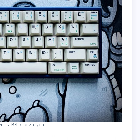
уппы ВК клавиатура