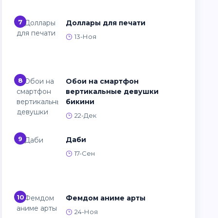
7
Доллары для печати
13-Ноя
8
Обои на смартфон
вертикальные девушки
бикини
22-Дек
9
Даби
17-Сен
10
Фемдом аниме арты
24-Ноя