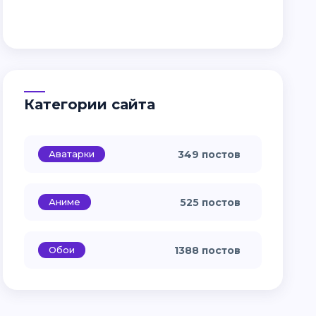
Категории сайта
Аватарки
349 постов
Аниме
525 постов
Обои
1388 постов