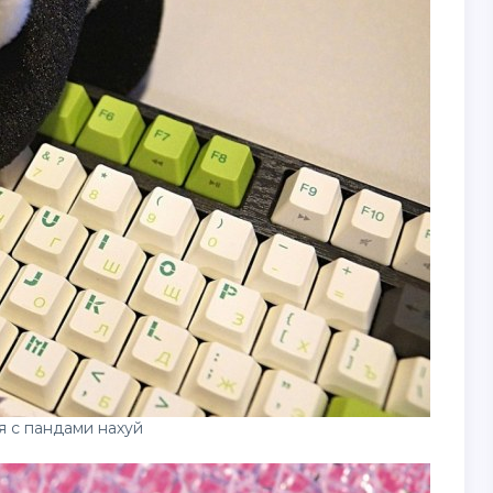
я с пандами нахуй