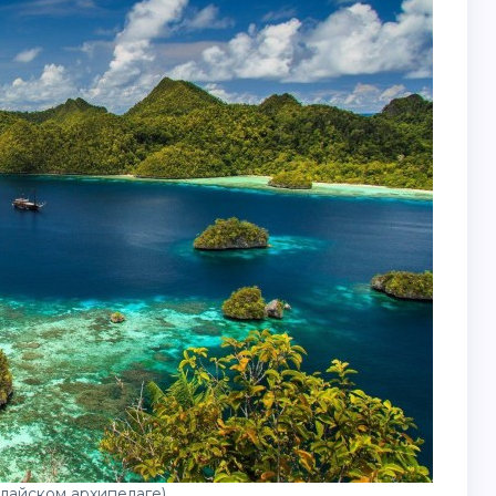
алайском архипелаге)