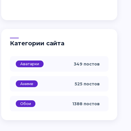
Категории сайта
Аватарки
349 постов
Аниме
525 постов
Обои
1388 постов