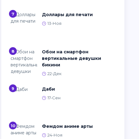
7
Доллары для печати
13-Ноя
8
Обои на смартфон
вертикальные девушки
бикини
22-Дек
9
Даби
17-Сен
10
Фемдом аниме арты
24-Ноя