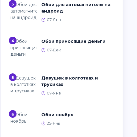
3
Обои для автомагнитолы на
андроид
07-Янв
4
Обои приносящие деньги
07-Дек
5
Девушек в колготках и
трусиках
07-Янв
6
Обои ноябрь
25-Янв