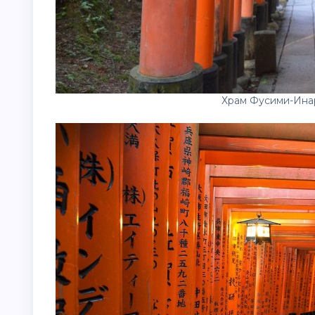
Храм Фусими-Ина