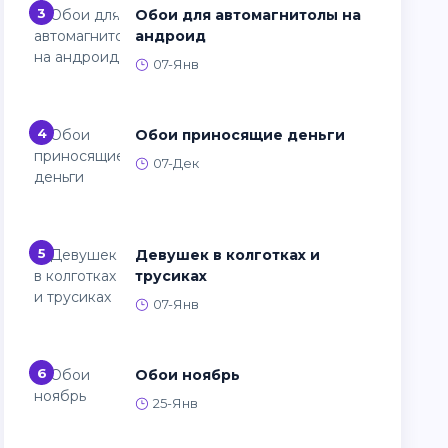
3
Обои для автомагнитолы на
андроид
07-Янв
4
Обои приносящие деньги
07-Дек
5
Девушек в колготках и
трусиках
07-Янв
6
Обои ноябрь
25-Янв