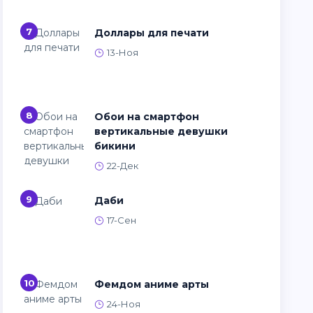
7
Доллары для печати
13-Ноя
8
Обои на смартфон
вертикальные девушки
бикини
22-Дек
9
Даби
17-Сен
10
Фемдом аниме арты
24-Ноя