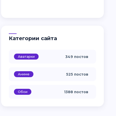
Категории сайта
Аватарки
349 постов
Аниме
525 постов
Обои
1388 постов