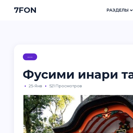
7FON
РАЗДЕЛЫ
---
Фусими инари т
25-Янв
521 Просмотров