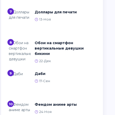
7
Доллары для печати
13-Ноя
8
Обои на смартфон
вертикальные девушки
бикини
22-Дек
9
Даби
17-Сен
10
Фемдом аниме арты
24-Ноя