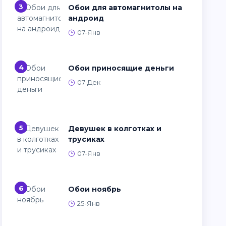
3
Обои для автомагнитолы на
андроид
07-Янв
4
Обои приносящие деньги
07-Дек
5
Девушек в колготках и
трусиках
07-Янв
6
Обои ноябрь
25-Янв