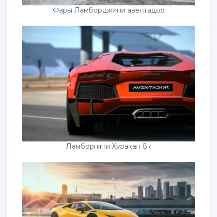
Фары Ламборджини авентадор
Ламборгини Хуракан 8к