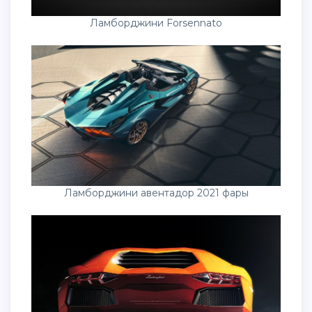
Ламборджини Forsennato
Ламборджини авентадор 2021 фары