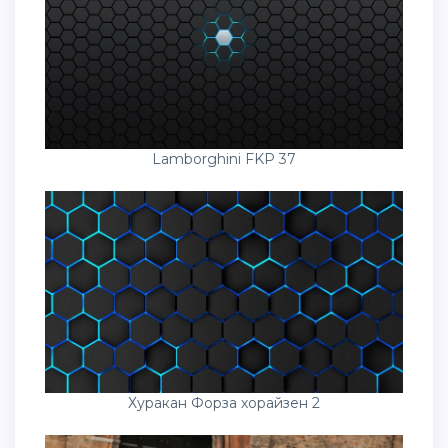
Lamborghini FKP 37
Хуракан Форза хорайзен 2