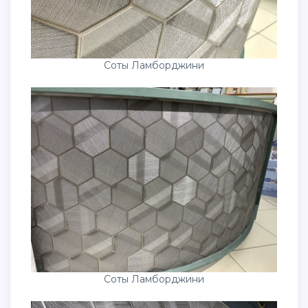
Соты Ламборджини
Соты Ламборджини