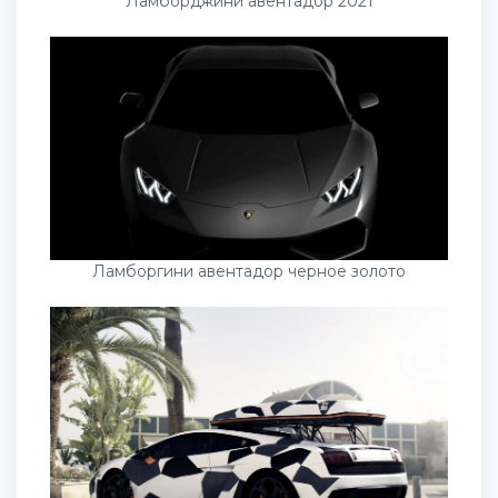
Ламборджини авентадор 2021
Ламборгини авентадор черное золото