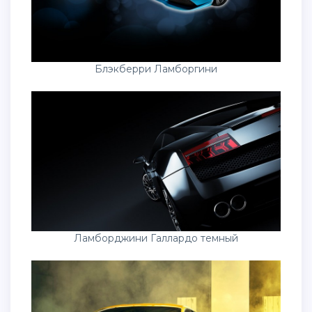
Блэкберри Ламборгини
Ламборджини Галлардо темный