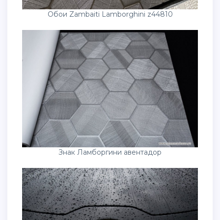
Обои Zambaiti Lamborghini z44810
Знак Ламборгини авентадор