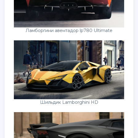
Ламборгини авентадор lp780 Ultimate
Шильдик Lamborghini HD