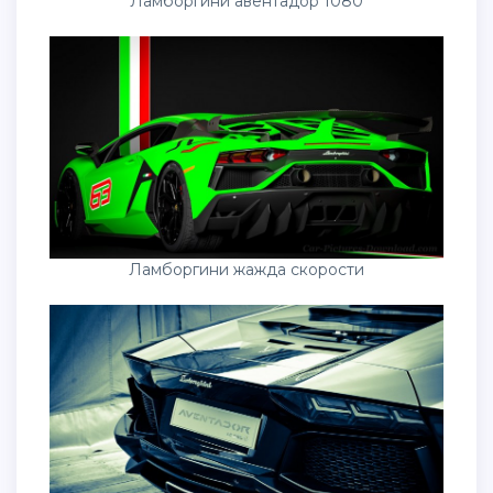
Ламборгини авентадор 1080
Ламборгини жажда скорости