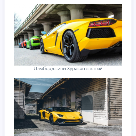
Ламборджини Хуракан желтый