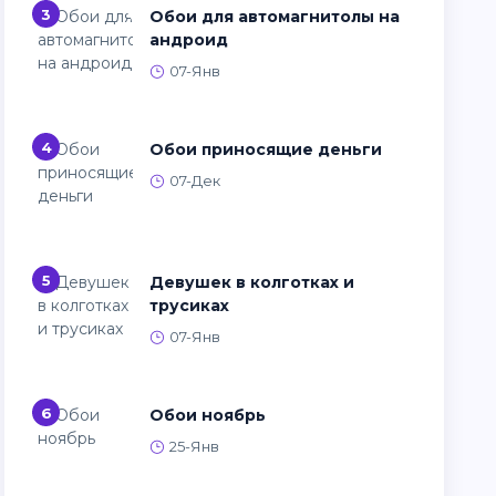
3
Обои для автомагнитолы на
андроид
07-Янв
4
Обои приносящие деньги
07-Дек
5
Девушек в колготках и
трусиках
07-Янв
6
Обои ноябрь
25-Янв