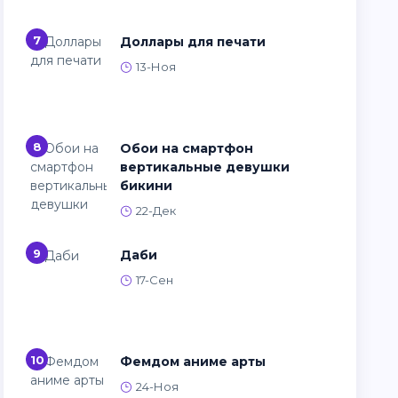
7
Доллары для печати
13-Ноя
8
Обои на смартфон
вертикальные девушки
бикини
22-Дек
9
Даби
17-Сен
10
Фемдом аниме арты
24-Ноя