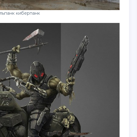
льпанк киберпанк