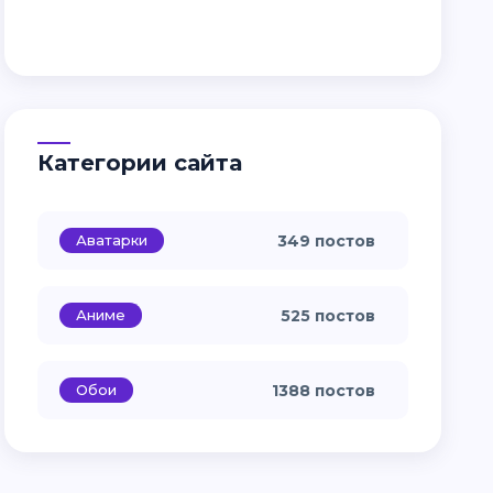
Категории сайта
Аватарки
349 постов
Аниме
525 постов
Обои
1388 постов