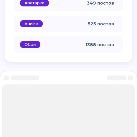
Аватарки
349 постов
Аниме
525 постов
Обои
1388 постов