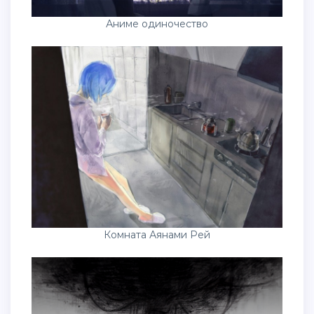
Аниме одиночество
Комната Аянами Рей