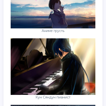
Аниме грусть
Кун Сяндун пианист