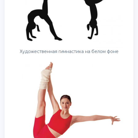
Художественная гимнастика на белом фоне