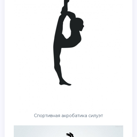
Спортивная акробатика силуэт