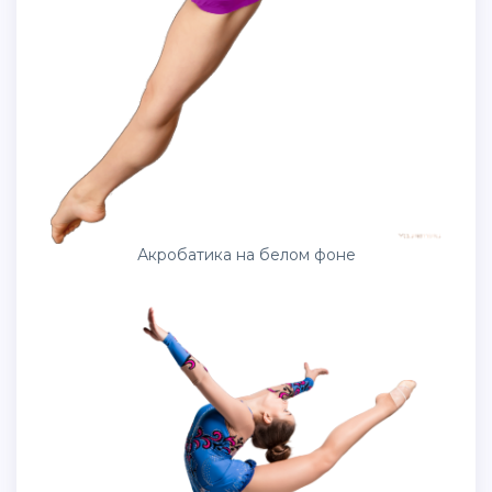
Акробатика на белом фоне