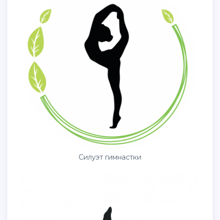
Силуэт гимнастки