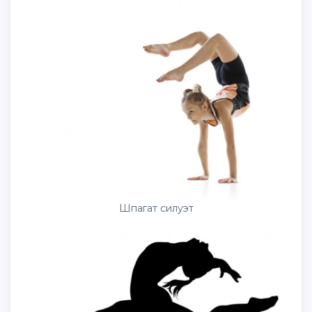
Шпагат силуэт