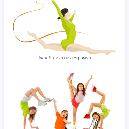
Акробатика пиктограмма