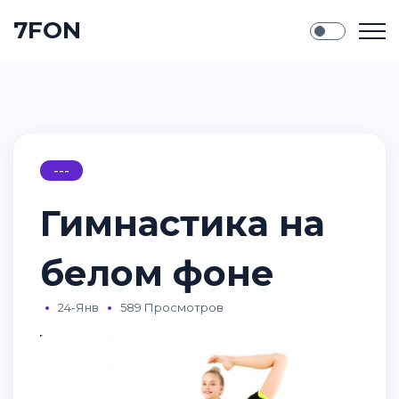
7FON
---
Гимнастика на
белом фоне
24-Янв
589 Просмотров