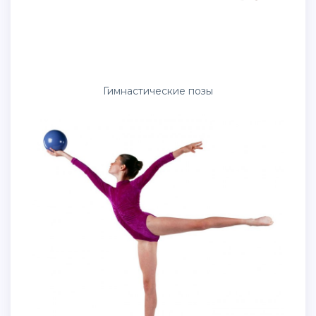
Гимнастические позы