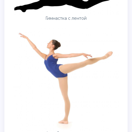
Гимнастка с лентой