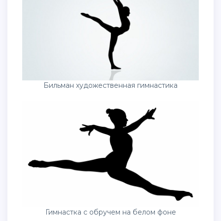
Бильман художественная гимнастика
Гимнастка с обручем на белом фоне