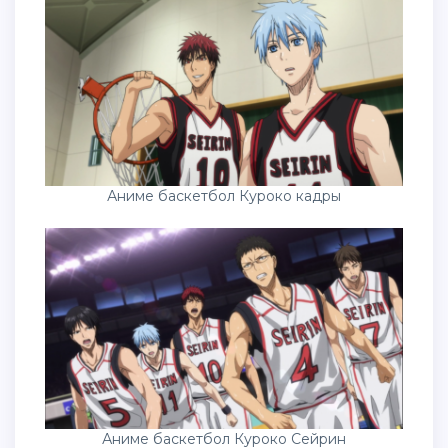
Аниме баскетбол Куроко кадры
Аниме баскетбол Куроко Сейрин