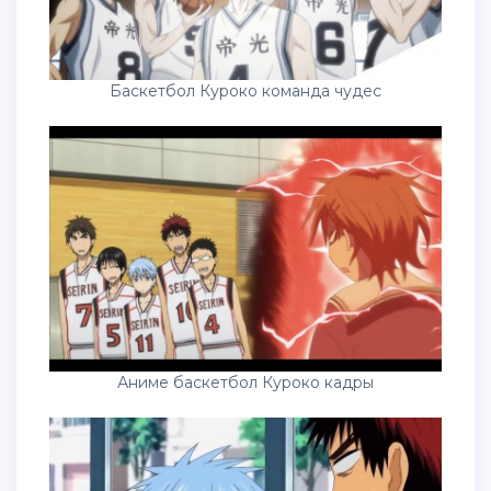
Баскетбол Куроко команда чудес
Аниме баскетбол Куроко кадры