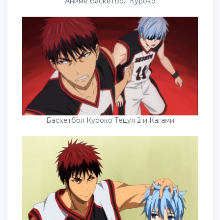
Аниме баскетбол Куроко
Баскетбол Куроко Тецуя 2 и Кагами