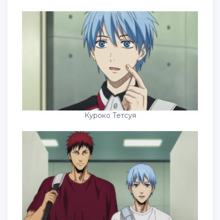
Куроко Тетсуя