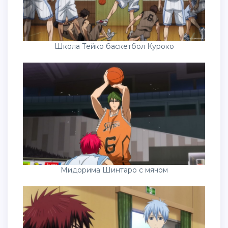
Школа Тейко баскетбол Куроко
Мидорима Шинтаро с мячом