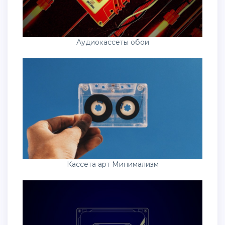
Аудиокассеты обои
Кассета арт Минимализм