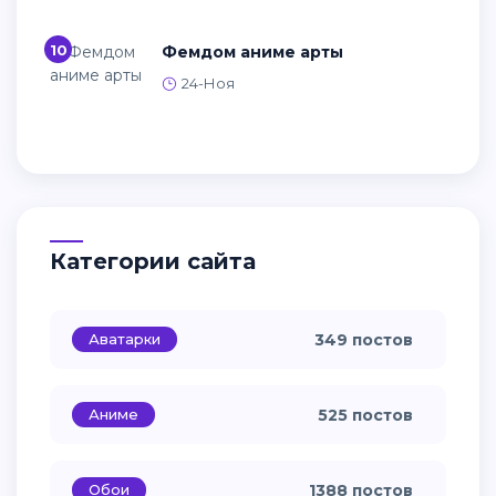
10
Фемдом аниме арты
24-Ноя
Категории сайта
Аватарки
349 постов
Аниме
525 постов
Обои
1388 постов