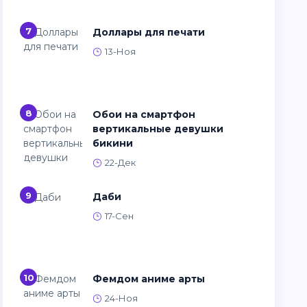
7
Доллары для печати
13-Ноя
8
Обои на смартфон
вертикальные девушки
бикини
22-Дек
9
Даби
17-Сен
10
Фемдом аниме арты
24-Ноя