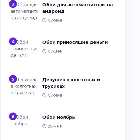
3
Обои для автомагнитолы на
андроид
07-Янв
4
Обои приносящие деньги
07-Дек
5
Девушек в колготках и
трусиках
07-Янв
6
Обои ноябрь
25-Янв