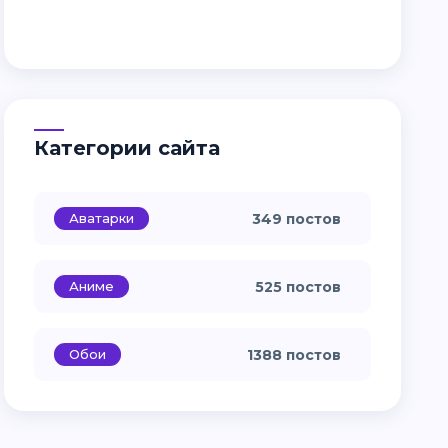
Категории сайта
Аватарки
349 постов
Аниме
525 постов
Обои
1388 постов