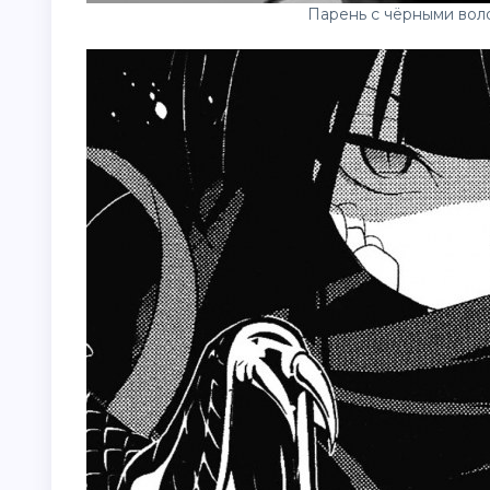
Парень с чёрными вол