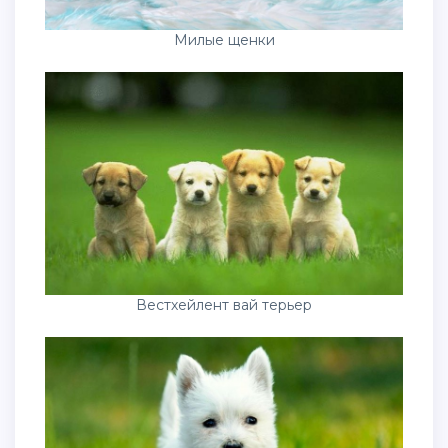
Милые щенки
Вестхейлент вай терьер