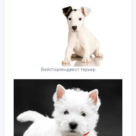
Вейстхалендвест терьер