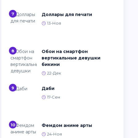
7
Доллары для печати
13-Ноя
8
Обои на смартфон
вертикальные девушки
бикини
22-Дек
9
Даби
17-Сен
10
Фемдом аниме арты
24-Ноя