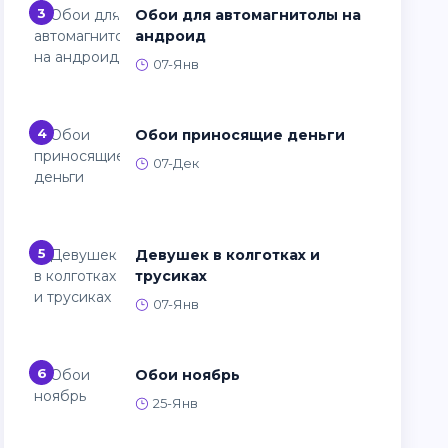
3
Обои для автомагнитолы на
андроид
07-Янв
4
Обои приносящие деньги
07-Дек
5
Девушек в колготках и
трусиках
07-Янв
6
Обои ноябрь
25-Янв