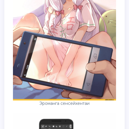
Эроманга сенсейхентаи