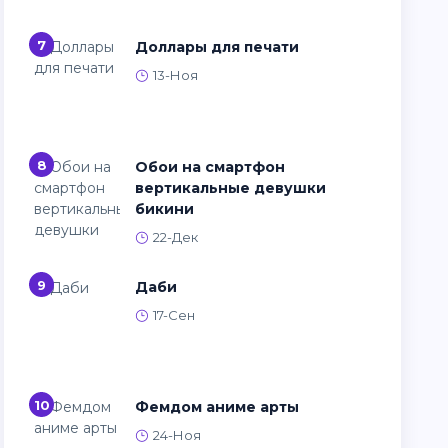
7
Доллары для печати
13-Ноя
8
Обои на смартфон
вертикальные девушки
бикини
22-Дек
9
Даби
17-Сен
10
Фемдом аниме арты
24-Ноя