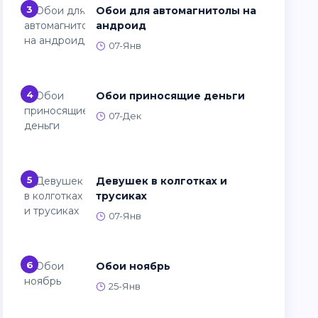
3
Обои для автомагнитолы на
андроид
07-Янв
4
Обои приносящие деньги
07-Дек
5
Девушек в колготках и
трусиках
07-Янв
6
Обои ноябрь
25-Янв