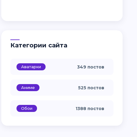
Категории сайта
Аватарки
349 постов
Аниме
525 постов
Обои
1388 постов