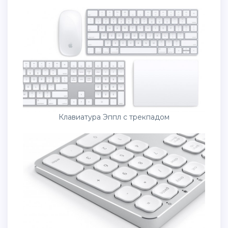
Клавиатура Эппл с трекпадом