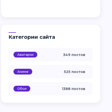
Категории сайта
Аватарки
349 постов
Аниме
525 постов
Обои
1388 постов