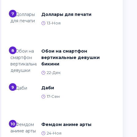
7
Доллары для печати
13-Ноя
8
Обои на смартфон
вертикальные девушки
бикини
22-Дек
9
Даби
17-Сен
10
Фемдом аниме арты
24-Ноя