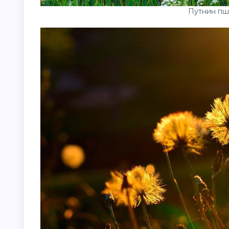
Путнин пш