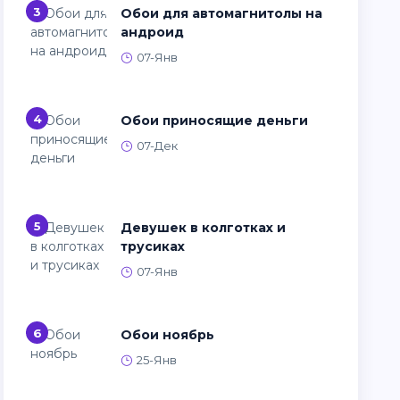
3
Обои для автомагнитолы на
андроид
07-Янв
4
Обои приносящие деньги
07-Дек
5
Девушек в колготках и
трусиках
07-Янв
6
Обои ноябрь
25-Янв