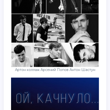
Артон коллаж Арсений Попов Антон Шастун