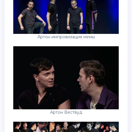
Артон импровизация мемы
Артон Вествуд