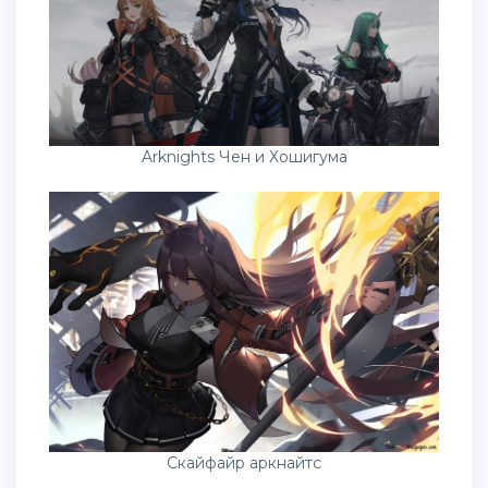
Arknights Чен и Хошигума
Скайфайр аркнайтс