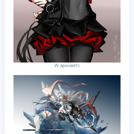
W аркнайтс