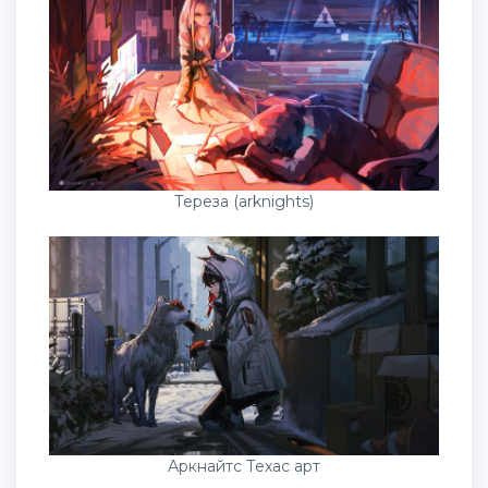
Тереза (arknights)
Аркнайтс Техас арт