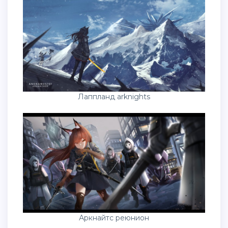
Лаппланд arknights
Аркнайтс реюнион