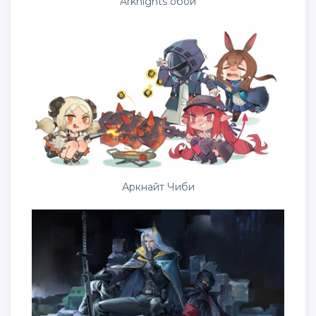
Arknights обои
Аркнайт Чиби