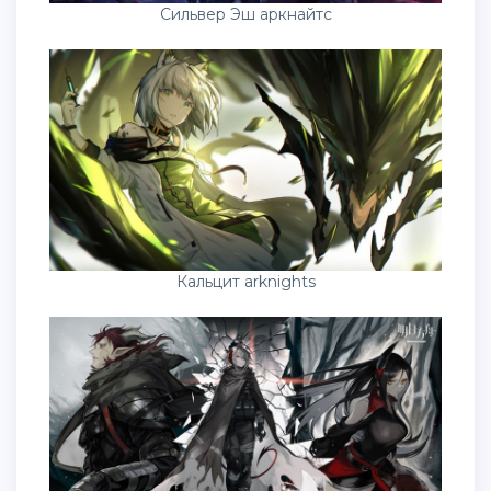
Сильвер Эш аркнайтс
Кальцит arknights