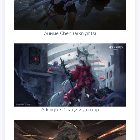
Аниме Chen (arknights)
Arknights Скади и доктор