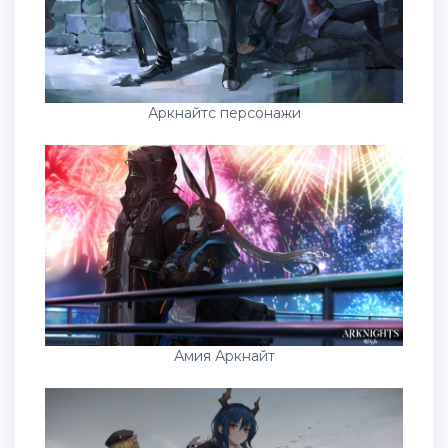
Аркнайтс персонажи
Амия Аркнайт