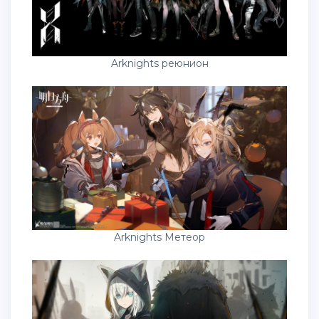
Arknights реюнион
Arknights Метеор