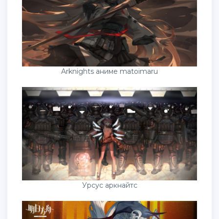
Arknights аниме matoimaru
Урсус аркнайтс