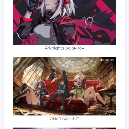
Arknights реюнион
Амия Аркнайт