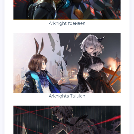
Arknight грейвел
Arknights Tallulah