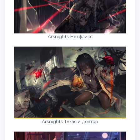
Arknights Нетфликс
Arknights Техас и доктор