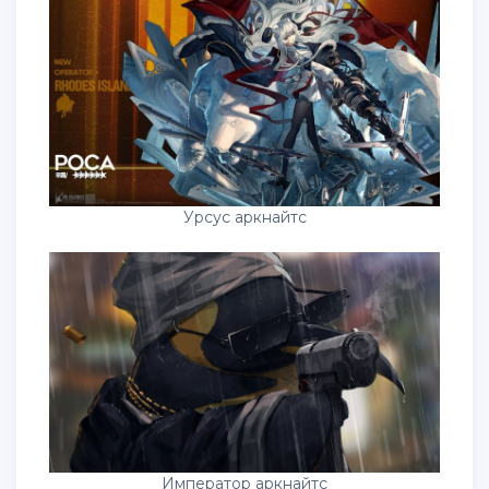
Урсус аркнайтс
Император аркнайтс