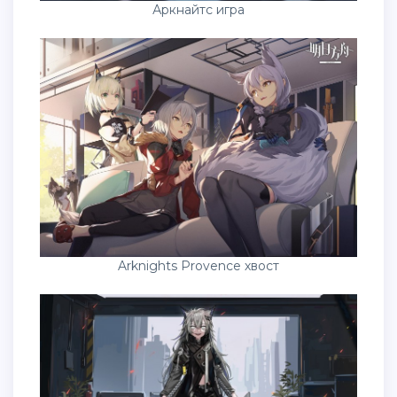
Аркнайтс игра
Arknights Provence хвост