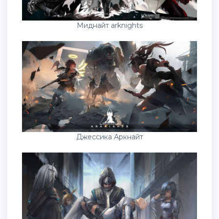
Миднайт arknights
Джессика Аркнайт