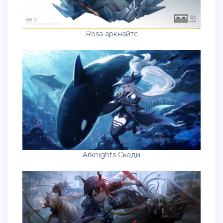
Rosa аркнайтс
Arknights Скади