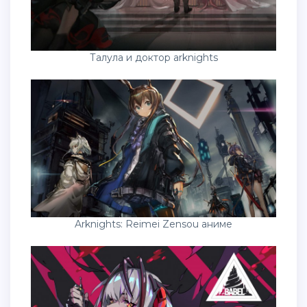
Талула и доктор arknights
Arknights: Reimei Zensou аниме