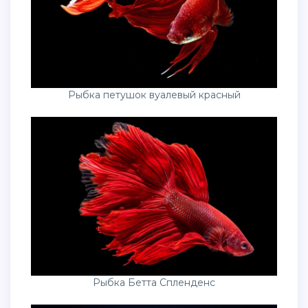
Рыбка петушок вуалевый красный
Рыбка Бетта Спленденс