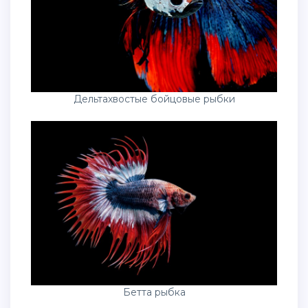
Дельтахвостые бойцовые рыбки
Бетта рыбка