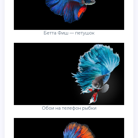
Бетта Фиш — петушок
Обои на телефон рыбки