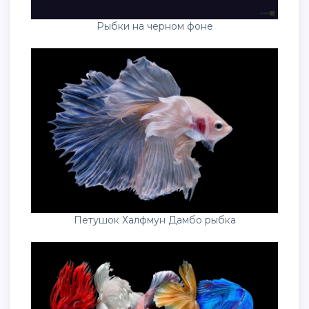
Рыбки на черном фоне
Петушок Халфмун Дамбо рыбка