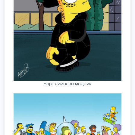
Барт симпсон модник