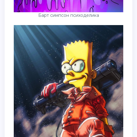
Барт симпсон психоделика