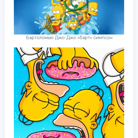
Бартоломью Джо-Джо «барт» симпсон