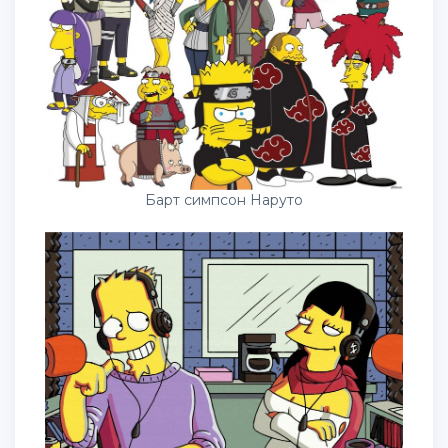
Барт симпсон Наруто