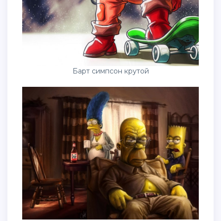
Барт симпсон крутой