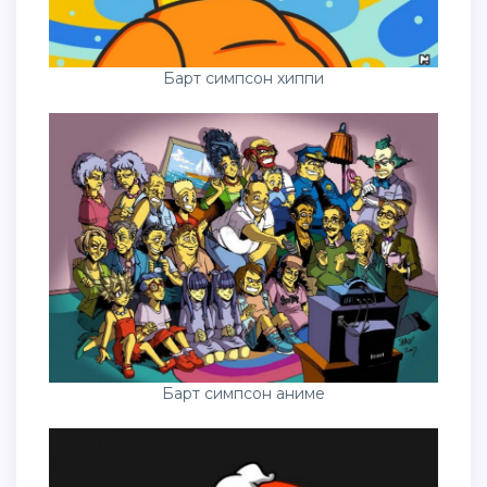
Барт симпсон хиппи
Барт симпсон аниме