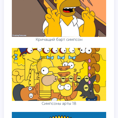
Кричащий барт симпсон
Симпсоны арты 18