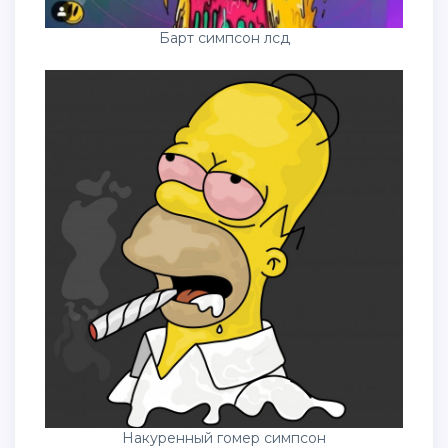
Барт симпсон лсд
Накуренный гомер симпсон