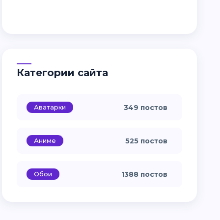
Категории сайта
Аватарки
349 постов
Аниме
525 постов
Обои
1388 постов