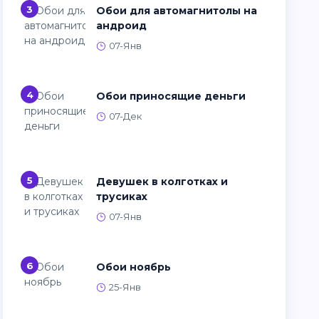
3
Обои для автомагнитолы на
андроид
07-Янв
4
Обои приносящие деньги
07-Дек
5
Девушек в колготках и
трусиках
07-Янв
6
Обои ноябрь
25-Янв