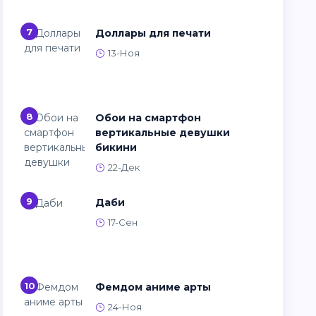
7
Доллары для печати
13-Ноя
8
Обои на смартфон
вертикальные девушки
бикини
22-Дек
9
Даби
17-Сен
10
Фемдом аниме арты
24-Ноя