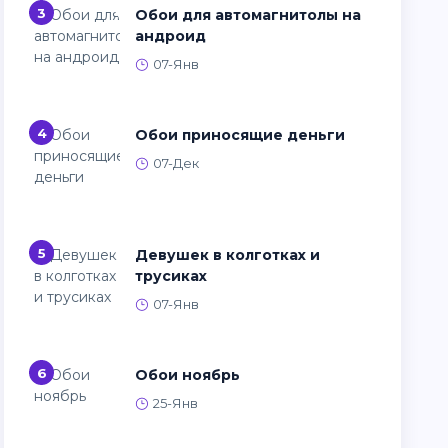
3
Обои для автомагнитолы на
андроид
07-Янв
4
Обои приносящие деньги
07-Дек
5
Девушек в колготках и
трусиках
07-Янв
6
Обои ноябрь
25-Янв