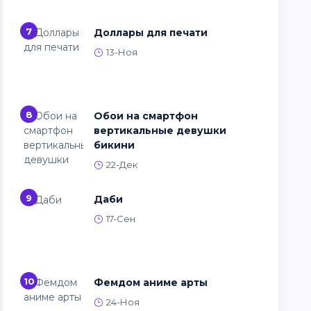
7
Доллары для печати
13-Ноя
8
Обои на смартфон
вертикальные девушки
бикини
22-Дек
9
Даби
17-Сен
10
Фемдом аниме арты
24-Ноя