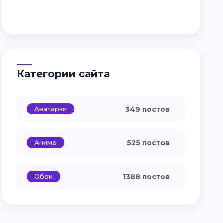
Категории сайта
Аватарки
349 постов
Аниме
525 постов
Обои
1388 постов