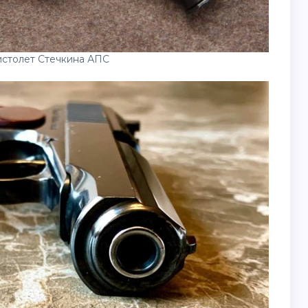
истолет Стечкина АПС