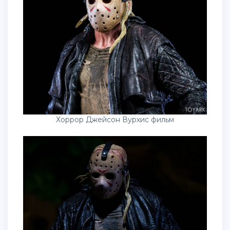
Хоррор Джейсон Вурхис фильм