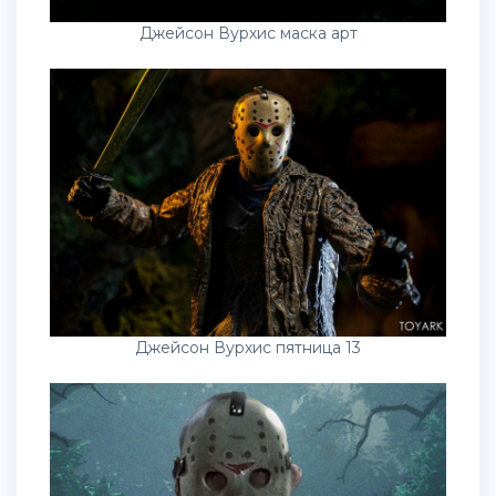
Джейсон Вурхис маска арт
Джейсон Вурхис пятница 13