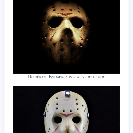
Джейсон Вурхис хрустальное озеро