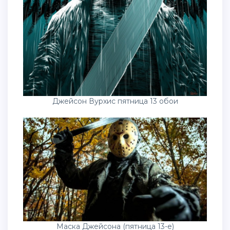
Джейсон Вурхис пятница 13 обои
Маска Джейсона (пятница 13-е)