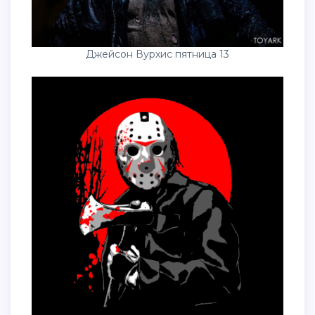
Джейсон Вурхис пятница 13