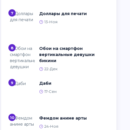
7
Доллары для печати
13-Ноя
8
Обои на смартфон
вертикальные девушки
бикини
22-Дек
9
Даби
17-Сен
10
Фемдом аниме арты
24-Ноя