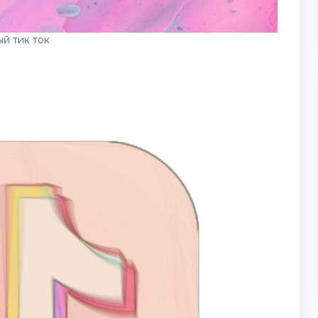
й тик ток