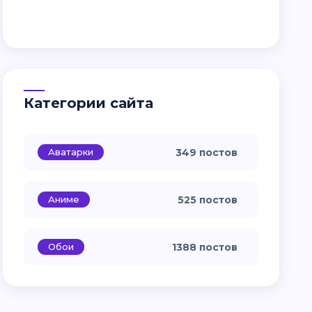
Категории сайта
Аватарки
349 постов
Аниме
525 постов
Обои
1388 постов