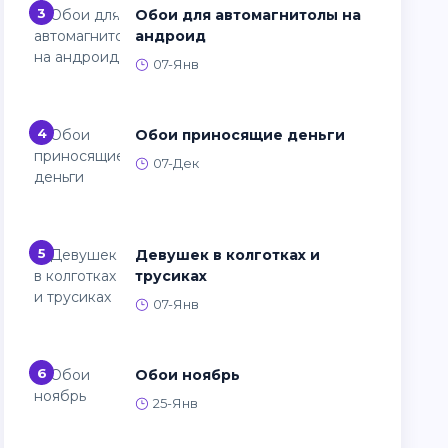
3
Обои для автомагнитолы на
андроид
07-Янв
4
Обои приносящие деньги
07-Дек
5
Девушек в колготках и
трусиках
07-Янв
6
Обои ноябрь
25-Янв