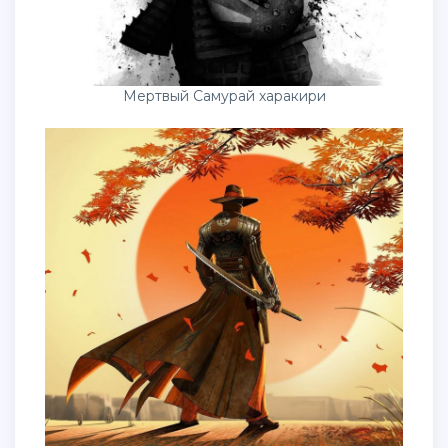
Мертвый Самурай харакири