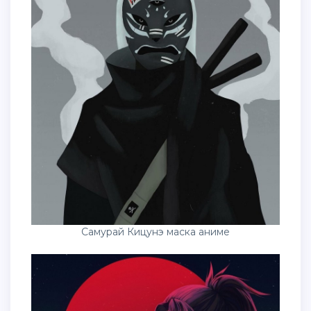
Самурай Кицунэ маска аниме