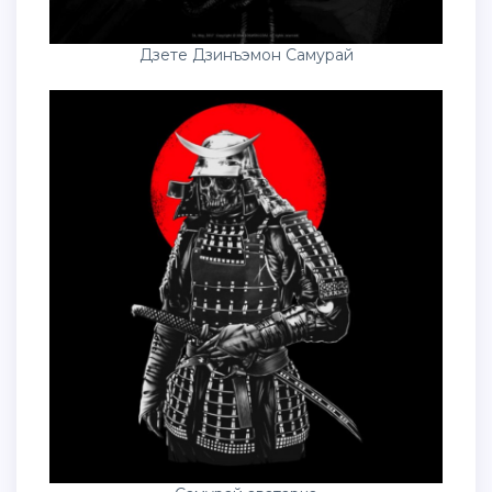
Дзете Дзинъэмон Самурай