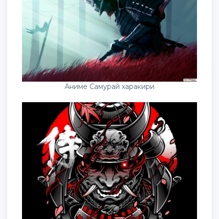
Аниме Самурай харакири