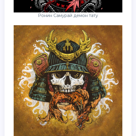
Ронин Самурай демон тату