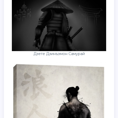
Дзете Дзинъэмон Самурай