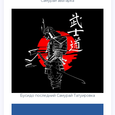
Самурай аватарка
Бусидо последний Самурай Татуировка