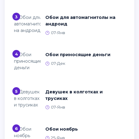
3
Обои для автомагнитолы на
андроид
07-Янв
4
Обои приносящие деньги
07-Дек
5
Девушек в колготках и
трусиках
07-Янв
6
Обои ноябрь
25-Янв