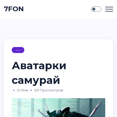
7FON
---
Аватарки
самурай
21-Янв
531 Просмотров