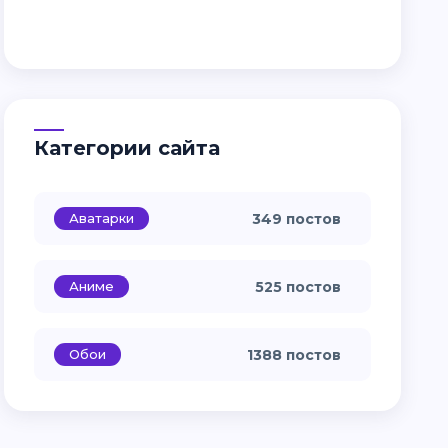
Категории сайта
Аватарки
349 постов
Аниме
525 постов
Обои
1388 постов