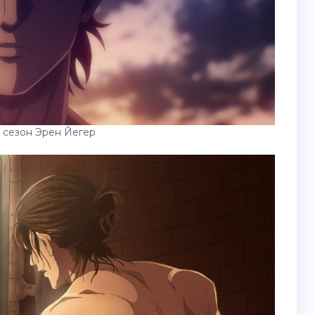
4 сезон Эрен Йегер