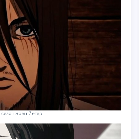
4 сезон Эрен Йегер