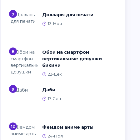
7
Доллары для печати
13-Ноя
8
Обои на смартфон
вертикальные девушки
бикини
22-Дек
9
Даби
17-Сен
10
Фемдом аниме арты
24-Ноя