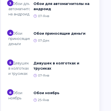
3
Обои для автомагнитолы на
андроид
07-Янв
4
Обои приносящие деньги
07-Дек
5
Девушек в колготках и
трусиках
07-Янв
6
Обои ноябрь
25-Янв