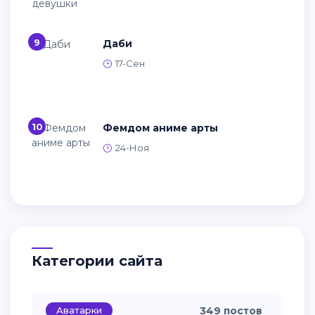
9
Даби
17-Сен
10
Фемдом аниме арты
24-Ноя
Категории сайта
Аватарки
349 постов