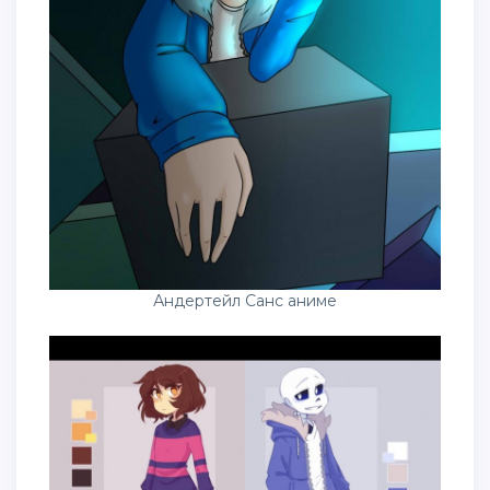
Андертейл Санс аниме