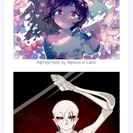
Афтертейл ау Фриск и Санс