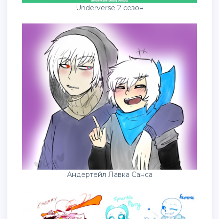
Underverse 2 сезон
Андертейл Лавка Санса