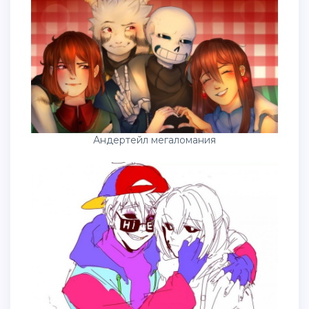
Андертейл мегаломания