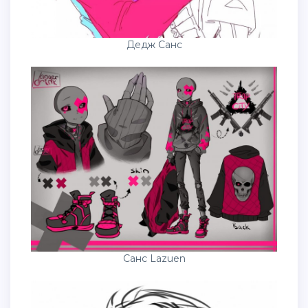
Дедж Санс
Санс Lazuen