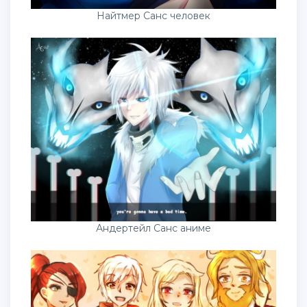
Найтмер Санс человек
Андертейл Санс аниме