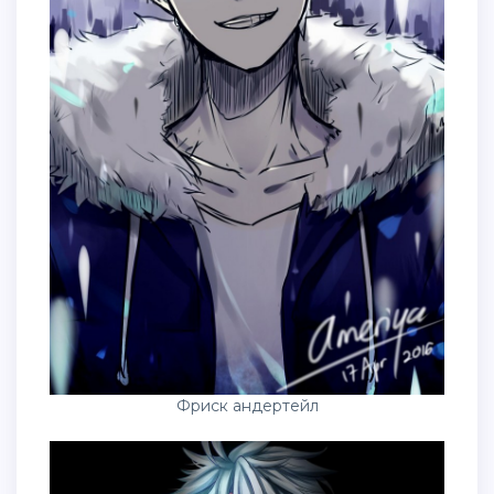
Фриск андертейл