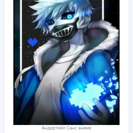
Андертейл Санс аниме