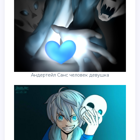
Андертейл Санс человек девушка