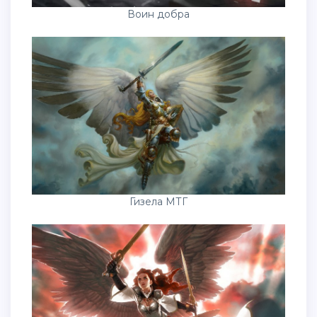
Воин добра
Гизела МТГ