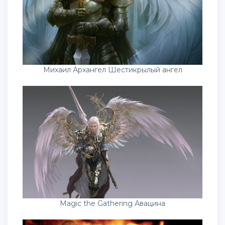
Михаил Архангел Шестикрылый ангел
Magic the Gathering Авацина