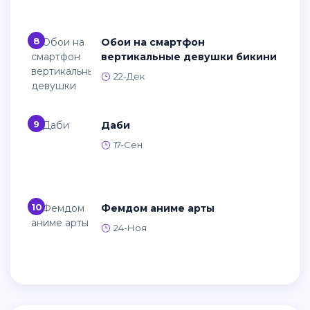
8
Обои на смартфон
вертикальные девушки бикини
22-Дек
9
Даби
17-Сен
10
Фемдом аниме арты
24-Ноя