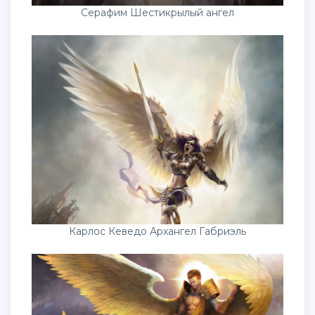
Серафим Шестикрылый ангел
Карлос Кеведо Архангел Габриэль