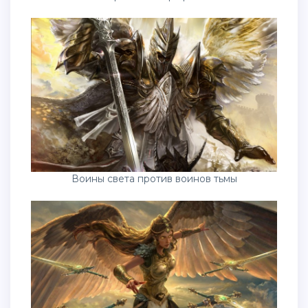
Воины света против воинов тьмы