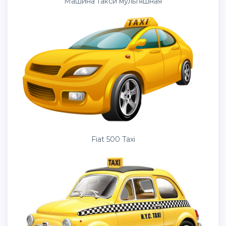
Машина такси мультяшная
Fiat 500 Taxi