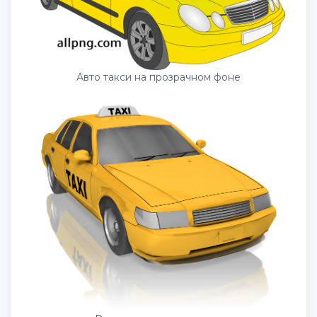
Авто такси на прозрачном фоне