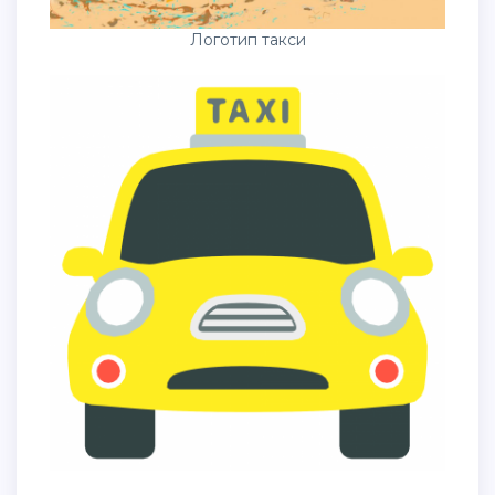
Логотип такси