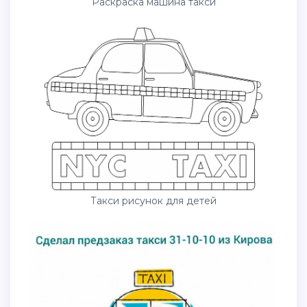
Раскраска машина такси
Такси рисунок для детей