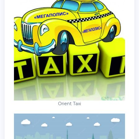
Orient Taxi