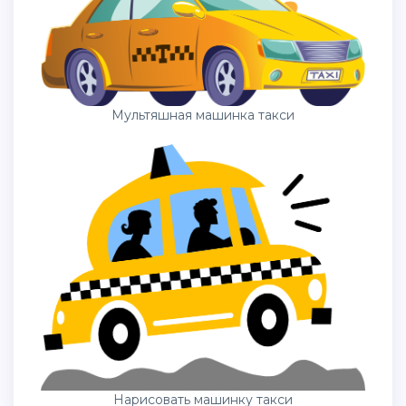
Мультяшная машинка такси
Нарисовать машинку такси