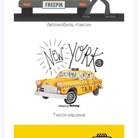
Автомобиль «такси»
Тикси машина