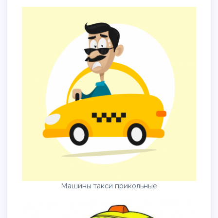
Машины такси прикольные