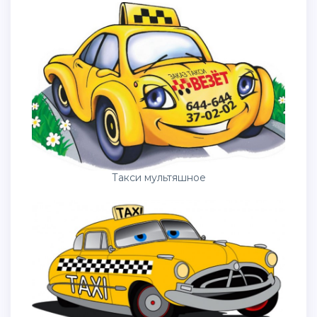
Такси мультяшное