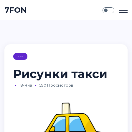
7FON
---
Рисунки такси
18-Янв
590 Просмотров