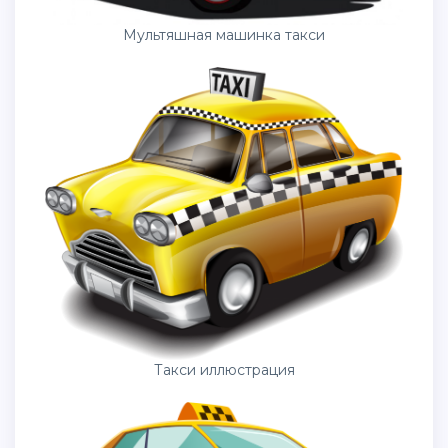
Мультяшная машинка такси
Такси иллюстрация