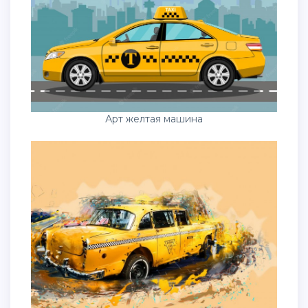
Арт желтая машина