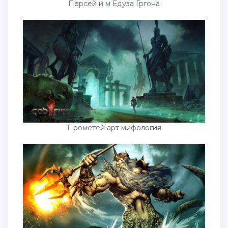
Персей и м Едуза Гргона
Прометей арт мифология