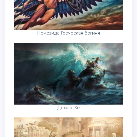
Немезида Греческая богиня
Дехонг Хе