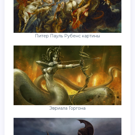
Питер Пауль Рубенс картины
Эвриала Горгона