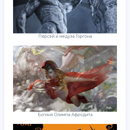
Персей и медуза Горгона
Богиня Олимпа Афродита