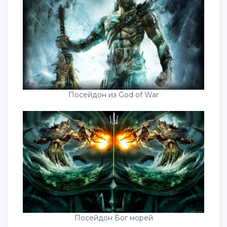
Посейдон из God of War
Посейдон Бог морей