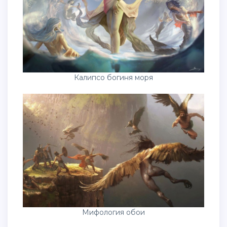
Калипсо богиня моря
Мифология обои