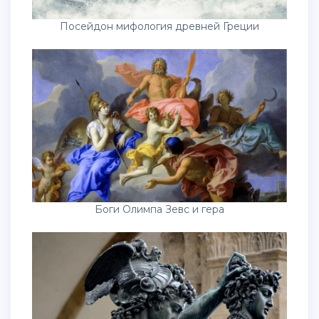
Посейдон мифология древней Греции
Боги Олимпа Зевс и гера