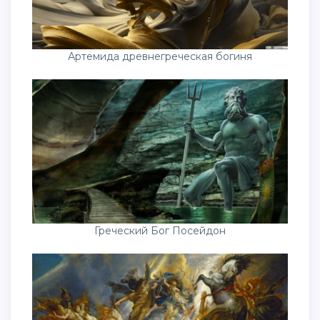
Артемида древнегреческая богиня
Греческий Бог Посейдон