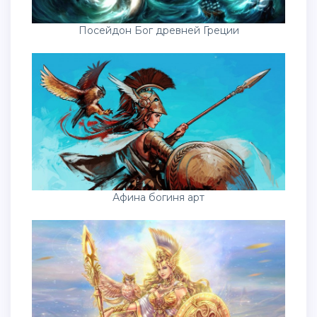
Посейдон Бог древней Греции
Афина богиня арт