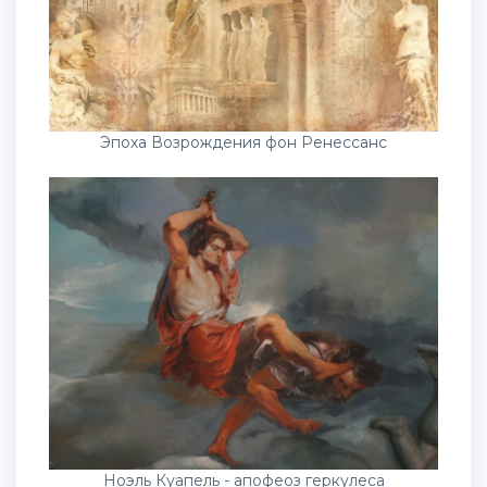
Эпоха Возрождения фон Ренессанс
Ноэль Куапель - апофеоз геркулеса