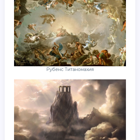
Рубенс Титаномахия