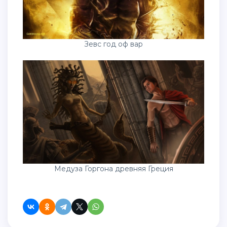
Зевс год оф вар
Медуза Горгона древняя Греция