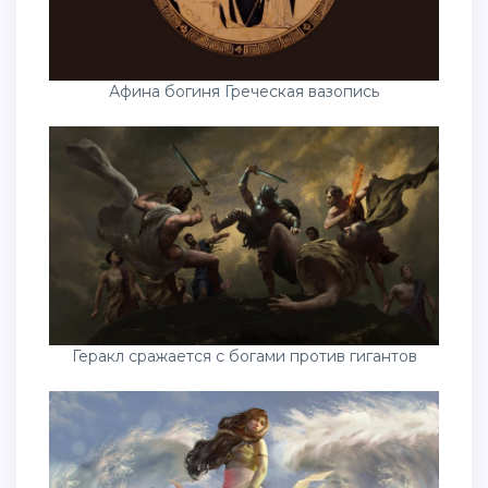
Афина богиня Греческая вазопись
Геракл сражается с богами против гигантов