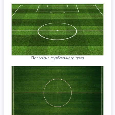
Половина футбольного поля