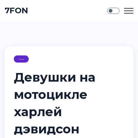
7FON
---
Девушки на
мотоцикле
харлей
дэвидсон