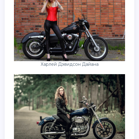
Харлей Дэвидсон Дайана