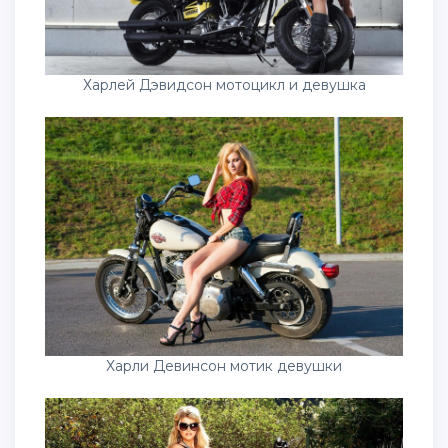
Харлей Дэвидсон мотоцикл и девушка
Харли Девинсон мотик девушки