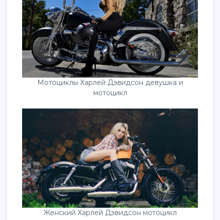
Мотоциклы Харлей Дэвидсон девушка и
мотоцикл
Женский Харлей Дэвидсон мотоцикл