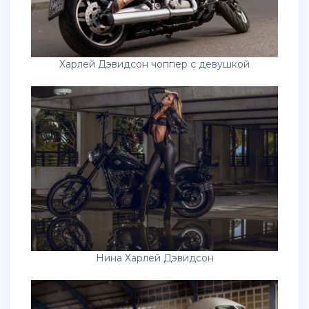
Харлей Дэвидсон чоппер с девушкой
Нина Харлей Дэвидсон