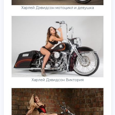
Харлей Дэвидсон мотоцикл и девушка
Харлей Дэвидсон Виктория