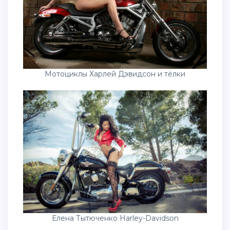
Мотоциклы Харлей Дэвидсон и тёлки
Елена Тытюченко Harley-Davidson