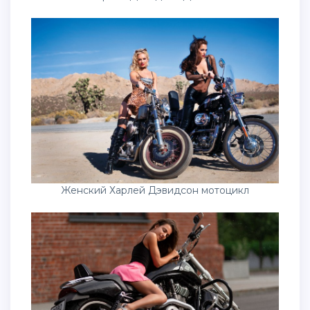
Женский Харлей Дэвидсон мотоцикл