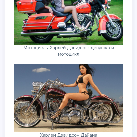
Мотоциклы Харлей Дэвидсон девушка и
мотоцикл
Харлей Дэвидсон Дайана