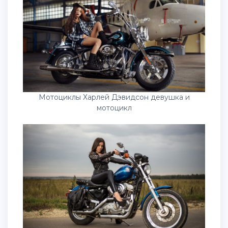
Мотоциклы Харлей Дэвидсон девушка и
мотоцикл