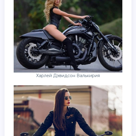
Харлей Дэвидсон Валькирия