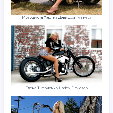
Мотоциклы Харлей Дэвидсон и тёлки
Елена Тытюченко Harley-Davidson