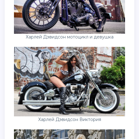
Харлей Дэвидсон мотоцикл и девушка
Харлей Дэвидсон Виктория