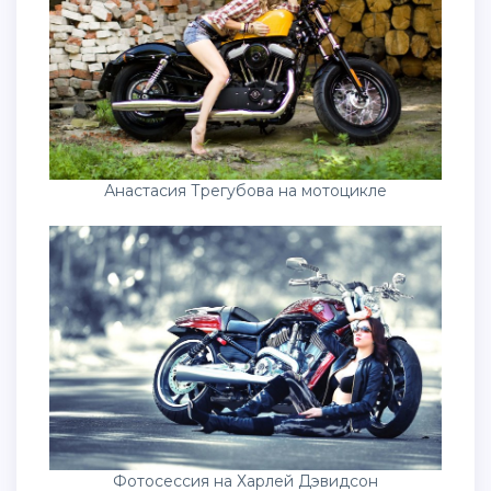
Анастасия Трегубова на мотоцикле
Фотосессия на Харлей Дэвидсон