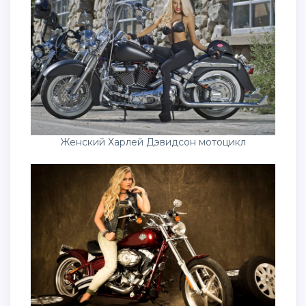
Женский Харлей Дэвидсон мотоцикл