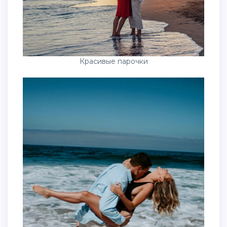
Красивые парочки