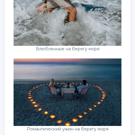
Влюбленные на берегу моря
Романтический ужин на берегу моря