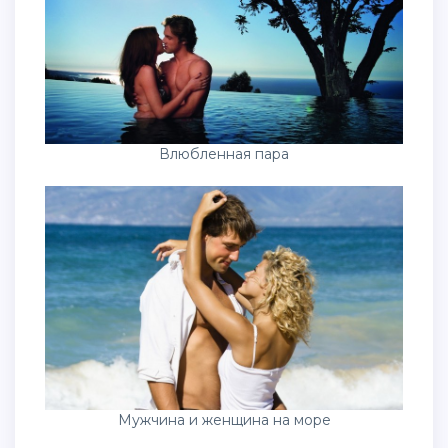
Влюбленная пара
Мужчина и женщина на море