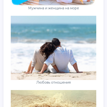
Мужчина и женщина на море
Любовь отношения