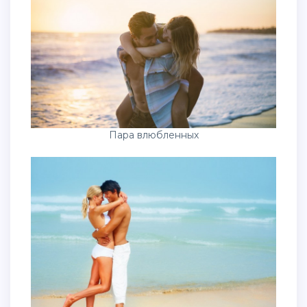
Пара влюбленных