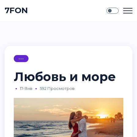
7FON
---
Любовь и море
17-Янв
592 Просмотров