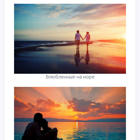
Влюбленные на море