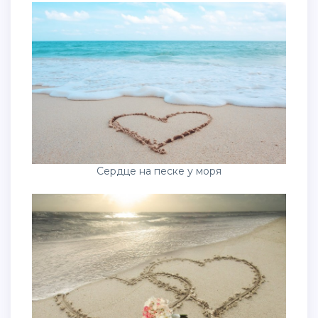
Сердце на песке у моря