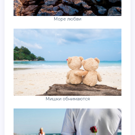
Море любви
Мишки обнимаются