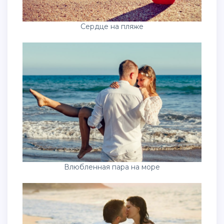
Сердце на пляже
Влюбленная пара на море