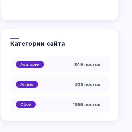
Категории сайта
Аватарки
349 постов
Аниме
525 постов
Обои
1388 постов