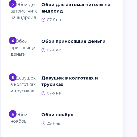
3
Обои для автомагнитолы на
андроид
07-Янв
4
Обои приносящие деньги
07-Дек
5
Девушек в колготках и
трусиках
07-Янв
6
Обои ноябрь
25-Янв