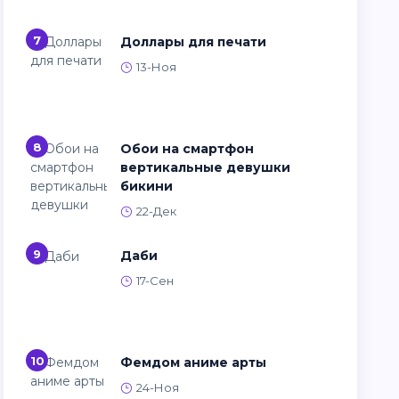
7
Доллары для печати
13-Ноя
8
Обои на смартфон
вертикальные девушки
бикини
22-Дек
9
Даби
17-Сен
10
Фемдом аниме арты
24-Ноя