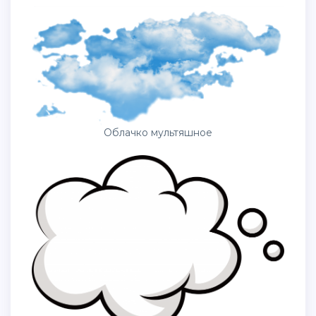
Облачко мультяшное