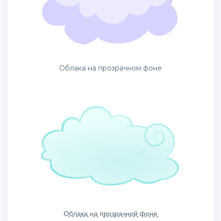
Облака на прозрачном фоне
О̠б̠л̠а̠к̠а̠ н̠а̠ п̠р̠о̠з̠р̠а̠ч̠н̠о̠й̠ ф̠о̠н̠е̠