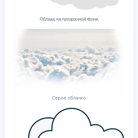
О̠б̠л̠а̠к̠а̠ н̠а̠ п̠р̠о̠з̠р̠а̠ч̠н̠о̠й̠ ф̠о̠н̠е̠
Серое облачко