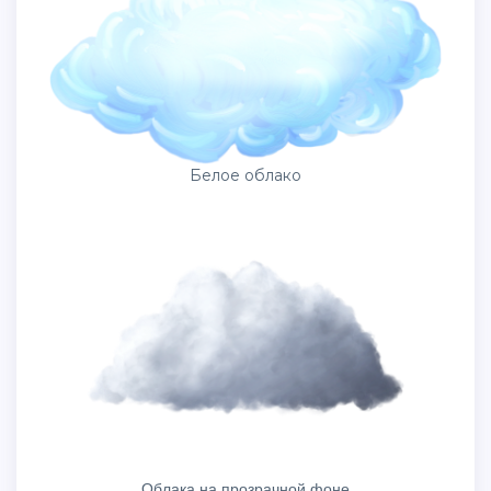
Белое облако
О̠б̠л̠а̠к̠а̠ н̠а̠ п̠р̠о̠з̠р̠а̠ч̠н̠о̠й̠ ф̠о̠н̠е̠