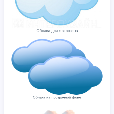
Облака для фотошопа
О̠б̠л̠а̠к̠а̠ н̠а̠ п̠р̠о̠з̠р̠а̠ч̠н̠о̠й̠ ф̠о̠н̠е̠