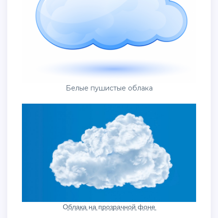
Белые пушистые облака
О̠б̠л̠а̠к̠а̠ н̠а̠ п̠р̠о̠з̠р̠а̠ч̠н̠о̠й̠ ф̠о̠н̠е̠