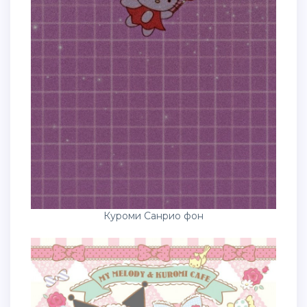
Куроми Санрио фон