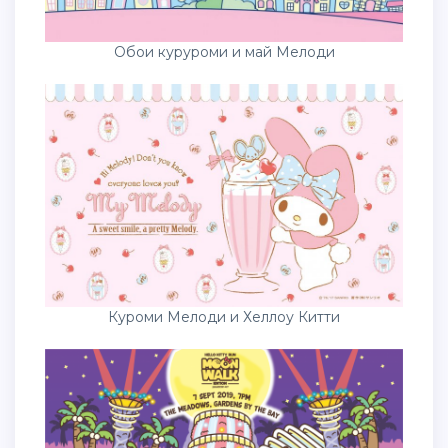
Обои куруроми и май Мелоди
Куроми Мелоди и Хеллоу Китти