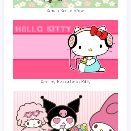
Хелло Китти обои
Хеллоу Китти hello Kitty