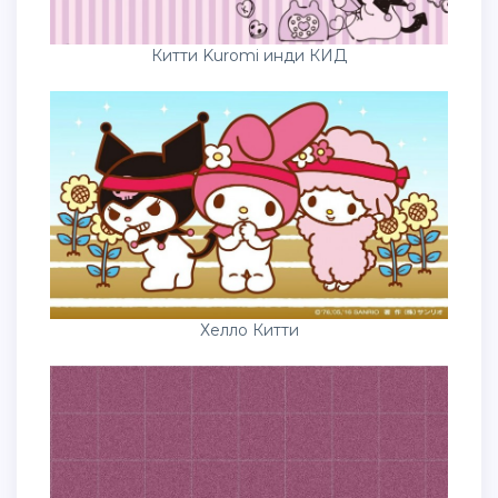
Китти Kuromi инди КИД
Хелло Китти