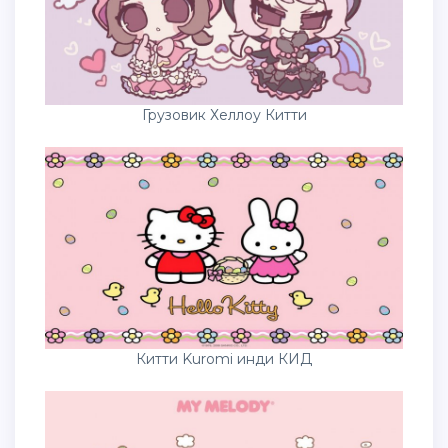
Грузовик Хеллоу Китти
Китти Kuromi инди КИД