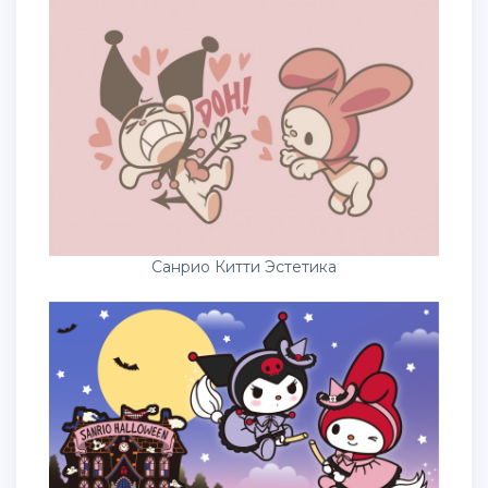
Санрио Китти Эстетика