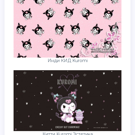
Инди КИД Kuromi
Китти Kuromi Эстетика