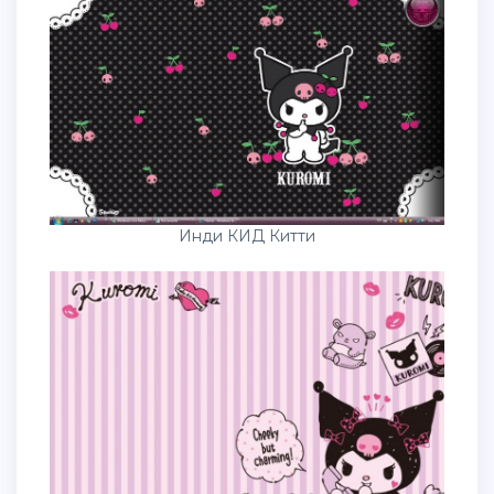
Инди КИД Китти