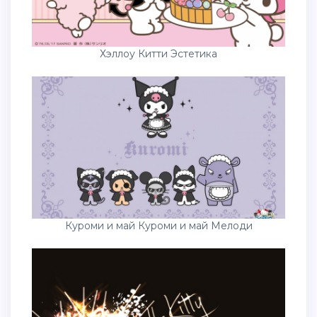
Хэллоу Китти Эстетика
Куроми и май Куроми и май Мелоди