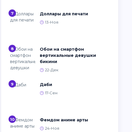
7
Доллары для печати
13-Ноя
8
Обои на смартфон
вертикальные девушки
бикини
22-Дек
9
Даби
17-Сен
10
Фемдом аниме арты
24-Ноя