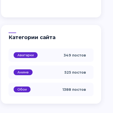
Категории сайта
Аватарки
349 постов
Аниме
525 постов
Обои
1388 постов