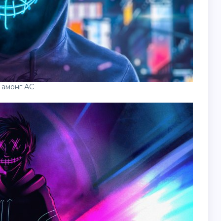
 амонг АС