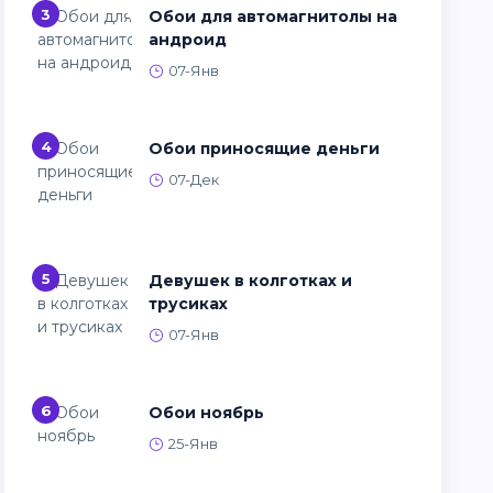
3
Обои для автомагнитолы на
андроид
07-Янв
4
Обои приносящие деньги
07-Дек
5
Девушек в колготках и
трусиках
07-Янв
6
Обои ноябрь
25-Янв