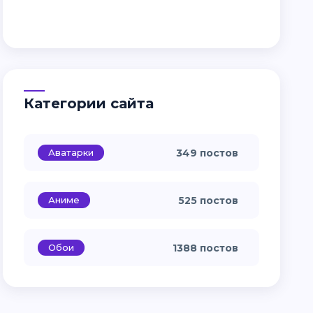
Категории сайта
Аватарки
349 постов
Аниме
525 постов
Обои
1388 постов