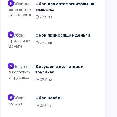
3
Обои для автомагнитолы на
андроид
07-Янв
4
Обои приносящие деньги
07-Дек
5
Девушек в колготках и
трусиках
07-Янв
6
Обои ноябрь
25-Янв