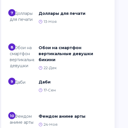
7
Доллары для печати
13-Ноя
8
Обои на смартфон
вертикальные девушки
бикини
22-Дек
9
Даби
17-Сен
10
Фемдом аниме арты
24-Ноя