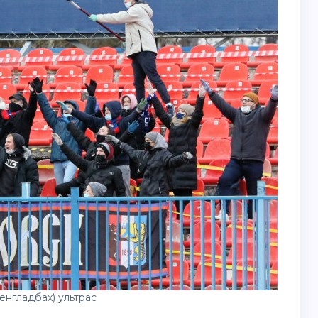
енгладбах) ультрас