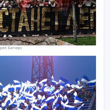
рел Батчерс