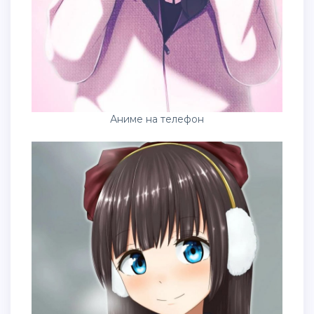
Аниме на телефон