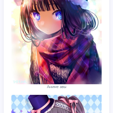
Аниме авы