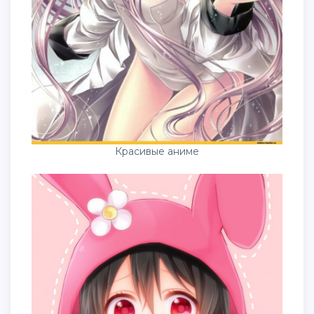
Красивые аниме