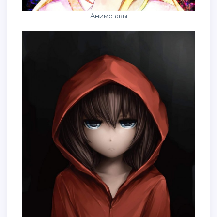
Аниме авы