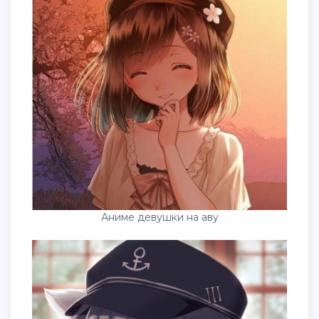
Аниме девушки на аву