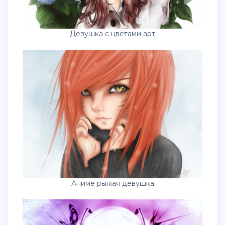
Девушка с цветами арт
Аниме рыжая девушка