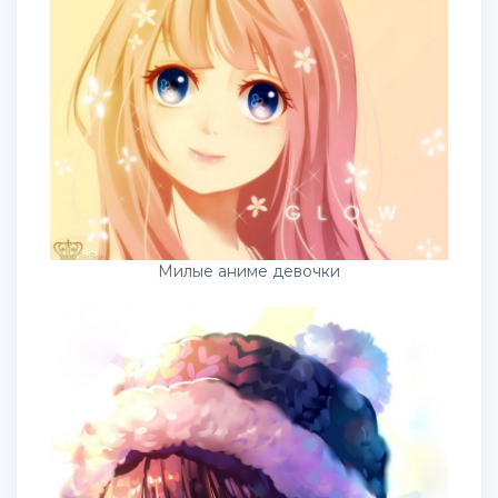
Милые аниме девочки