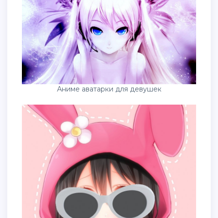
Аниме аватарки для девушек