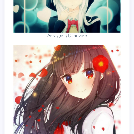
Авы для ДС аниме