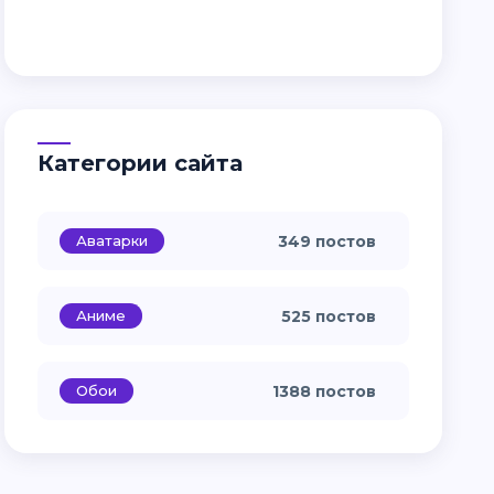
Категории сайта
Аватарки
349 постов
Аниме
525 постов
Обои
1388 постов