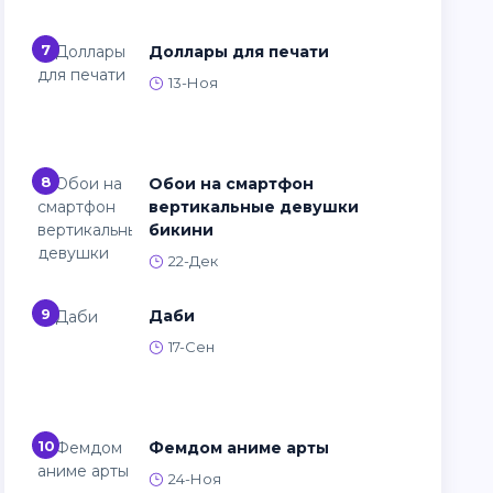
7
Доллары для печати
13-Ноя
8
Обои на смартфон
вертикальные девушки
бикини
22-Дек
9
Даби
17-Сен
10
Фемдом аниме арты
24-Ноя