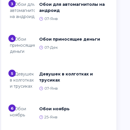
3
Обои для автомагнитолы на
андроид
07-Янв
4
Обои приносящие деньги
07-Дек
5
Девушек в колготках и
трусиках
07-Янв
6
Обои ноябрь
25-Янв