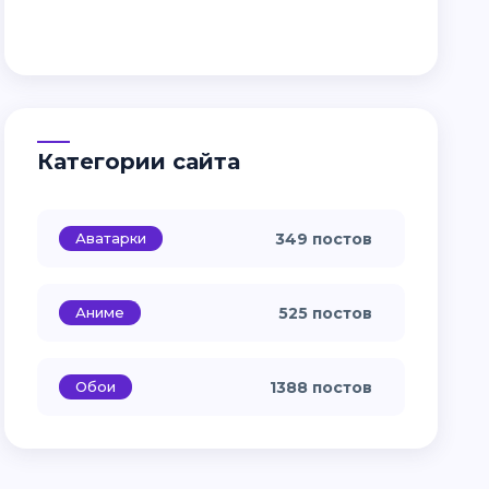
Категории сайта
Аватарки
349 постов
Аниме
525 постов
Обои
1388 постов