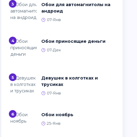
3
Обои для автомагнитолы на
андроид
07-Янв
4
Обои приносящие деньги
07-Дек
5
Девушек в колготках и
трусиках
07-Янв
6
Обои ноябрь
25-Янв