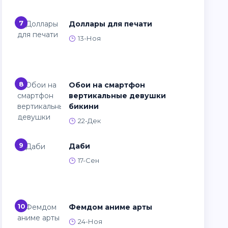
7
Доллары для печати
13-Ноя
8
Обои на смартфон
вертикальные девушки
бикини
22-Дек
9
Даби
17-Сен
10
Фемдом аниме арты
24-Ноя